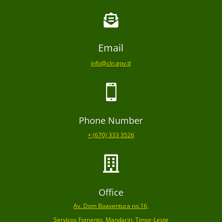

Email
info@cln.gov.tl

Phone Number
+ (670) 333 3526

Office
Av. Dom Boaventura no.16,
Serviços Fomento, Mandarin, Timor-Leste